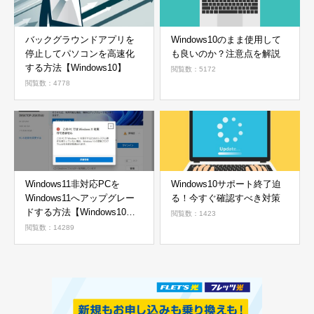
バックグラウンドアプリを
Windows10のまま使用して
停止してパソコンを高速化
も良いのか？注意点を解説
する方法【Windows10】
閲覧数：5172
閲覧数：4778
Windows11非対応PCを
Windows10サポート終了迫
Windows11へアップグレー
る！今すぐ確認すべき対策
ドする方法【Windows10か
閲覧数：1423
ら11へ】
閲覧数：14289