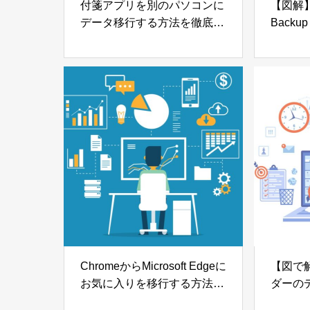
付箋アプリを別のパソコンに
【図解】E
データ移行する方法を徹底解
Backu
説【Windows10から
ーする
Windows10】
【Wind
ChromeからMicrosoft Edgeに
【図で解
お気に入りを移行する方法を
ダーの
解説【Windows10】
トに移