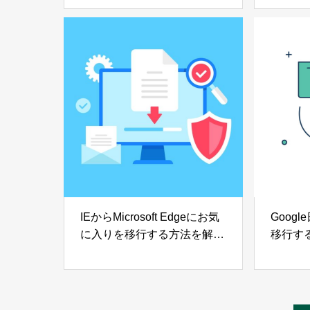
ト、エ
IEからMicrosoft Edgeにお気
Goog
に入りを移行する方法を解説
移行す
【Windows10】
【Wind