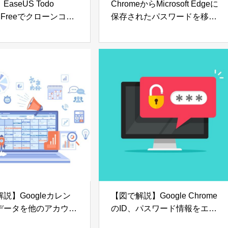
aseUS Todo
ChromeからMicrosoft Edgeに
p Freeでクローンコピ
保存されたパスワードを移行
方法を徹底解説
する方法を解説
ows10】
【Windows10】
説】Googleカレン
【図で解説】Google Chrome
データを他のアカウン
のID、パスワード情報をエク
行する方法【インポー
スポートする方法【クローム