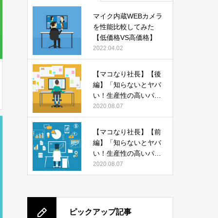
マイク内蔵WEBカメラ
を性能比較してみた
【低価格VS高価格】
2022.04.02
【マコなり社長】【後
編】「知らないとヤバ
い！生産性の高いパソ
コンの使い方 13選」
2020.08.07
をまとめてみた
【マコなり社長】【前
編】「知らないとヤバ
い！生産性の高いパソ
コンの使い方 13選」
2020.08.07
をまとめてみた
ピックアップ記事