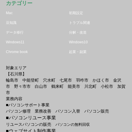
カテゴリー
Mac
初期設定
豆知識
トラブル関連
データ移行
分解・改造
Windows11
Windows10
Chrome book
起業・副業
対象エリア
【石川県】
輪島市 中能登町 穴水町 七尾市 羽咋市 かほく市 金沢
市 野々市市 白山市 鶴来町 能美市 川北町 小松市 加賀
市
業務内容
■パソコンサポート事業
パソコン修理 業務改善 パソコン入替 パソコン販売
■パソコンリユース事業
リユースパソコンの販売
パソコンの無料回収
■ウェブサイト制作事業