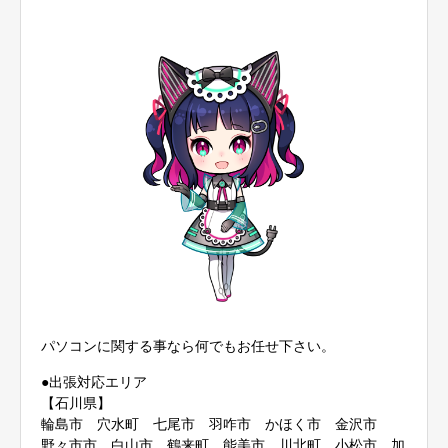
パソコンに関する事なら何でもお任せ下さい。
●出張対応エリア
【石川県】
輪島市 穴水町 七尾市 羽咋市 かほく市 金沢市
野々市市 白山市 鶴来町 能美市 川北町 小松市 加