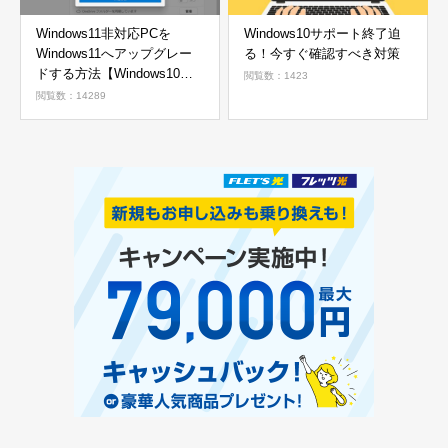
Windows11非対応PCを
Windows10サポート終了迫
Windows11へアップグレー
る！今すぐ確認すべき対策
ドする方法【Windows10か
閲覧数：1423
ら11へ】
閲覧数：14289