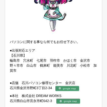
パソコンに関する事なら何でもお任せ下さい。
●出張対応エリア
【石川県】
輪島市 穴水町 七尾市 羽咋市 かほく市 金沢市
野々市市 白山市 鶴来町 能美市 川北町 小松市 加
賀市
●店舗 石川パソコン修理センター 金沢店
石川県金沢市野町3丁目2-34
google map
●本社 株式会社 DREAM WORKS
石川県白山市宮永市町642-3
google map