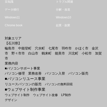
豆知識
トラブル関連
データ移行
分解・改造
Windows11
Windows10
Chrome book
起業・副業
対象エリア
【石川県】
輪島市 中能登町 穴水町 七尾市 羽咋市 かほく市 金沢
市 野々市市 白山市 鶴来町 能美市 川北町 小松市 加賀
市
業務内容
■パソコンサポート事業
パソコン修理 業務改善 パソコン入替 パソコン販売
■パソコンリユース事業
リユースパソコンの販売
パソコンの無料回収
■ウェブサイト制作事業
ウェブサイト制作
ウェブサイト改修
LP制作
デザイン