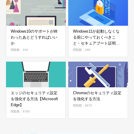
Windows10のサポートが終
Windows11が起動しなくな
わったあとどうすればいい
る前にやっておくべきこ
か
と・セキュアブート証明書
の確認方法
閲覧数：226
閲覧数：288
エッジのセキュリティ設定
Chromeのセキュリティ設定
を強化する方法【Microsoft
を強化する方法
Edge】
閲覧数：8670
閲覧数：8780