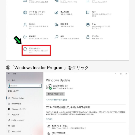
⑨「Windows Insider Program」をクリック