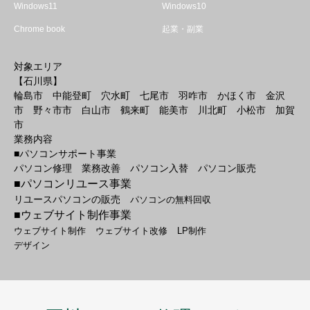
Windows11
Windows10
Chrome book
起業・副業
対象エリア
【石川県】
輪島市 中能登町 穴水町 七尾市 羽咋市 かほく市 金沢
市 野々市市 白山市 鶴来町 能美市 川北町 小松市 加賀
市
業務内容
■パソコンサポート事業
パソコン修理 業務改善 パソコン入替 パソコン販売
■パソコンリユース事業
リユースパソコンの販売
パソコンの無料回収
■ウェブサイト制作事業
ウェブサイト制作
ウェブサイト改修
LP制作
デザイン