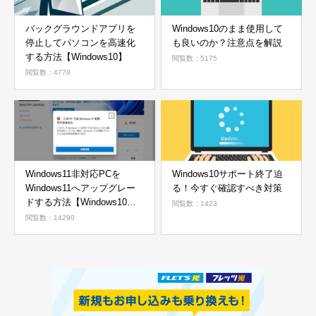
バックグラウンドアプリを
Windows10のまま使用して
停止してパソコンを高速化
も良いのか？注意点を解説
する方法【Windows10】
閲覧数：5175
閲覧数：4778
Windows11非対応PCを
Windows10サポート終了迫
Windows11へアップグレー
る！今すぐ確認すべき対策
ドする方法【Windows10か
閲覧数：1423
ら11へ】
閲覧数：14290