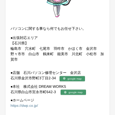
パソコンに関する事なら何でもお任せ下さい。
●出張対応エリア
【石川県】
輪島市 穴水町 七尾市 羽咋市 かほく市 金沢市
野々市市 白山市 鶴来町 能美市 川北町 小松市 加
賀市
●店舗 石川パソコン修理センター 金沢店
石川県金沢市野町3丁目2-34
google map
●本社 株式会社 DREAM WORKS
石川県白山市宮永市町642-3
google map
●ホームページ
https://dwp.co.jp/