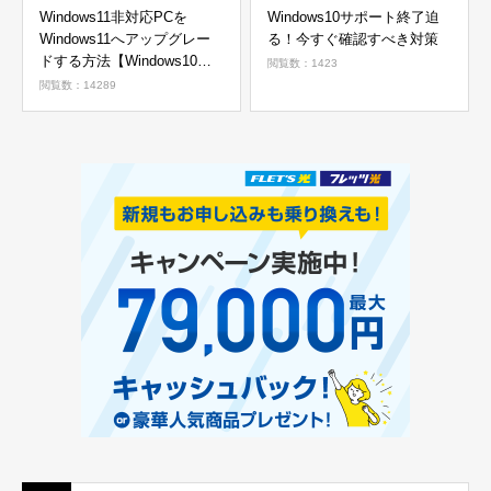
Windows11非対応PCを
Windows10サポート終了迫
Windows11へアップグレー
る！今すぐ確認すべき対策
ドする方法【Windows10か
閲覧数：1423
ら11へ】
閲覧数：14289