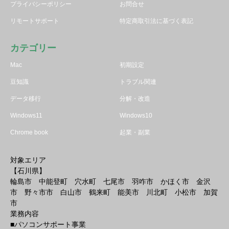
プライバシーポリシー
お問合せ
リモートサポート
特定商取引法に基づく表記
カテゴリー
Mac
初期設定
豆知識
トラブル関連
データ移行
分解・改造
Windows11
Windows10
Chrome book
起業・副業
対象エリア
【石川県】
輪島市 中能登町 穴水町 七尾市 羽咋市 かほく市 金沢
市 野々市市 白山市 鶴来町 能美市 川北町 小松市 加賀
市
業務内容
■パソコンサポート事業