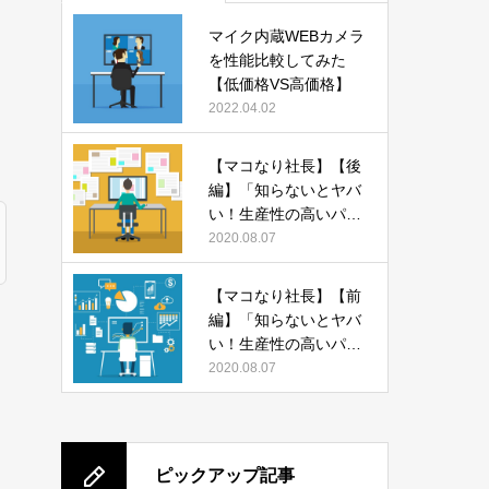
マイク内蔵WEBカメラ
を性能比較してみた
【低価格VS高価格】
2022.04.02
【マコなり社長】【後
編】「知らないとヤバ
い！生産性の高いパソ
コンの使い方 13選」
2020.08.07
をまとめてみた
【マコなり社長】【前
編】「知らないとヤバ
い！生産性の高いパソ
コンの使い方 13選」
2020.08.07
をまとめてみた
ピックアップ記事