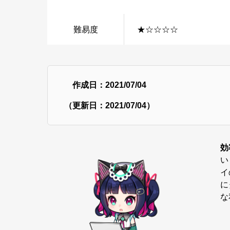
難易度
★☆☆☆☆
作成日：2021/07/04
（更新日：2021/07/04）
効
い
イ
に
な