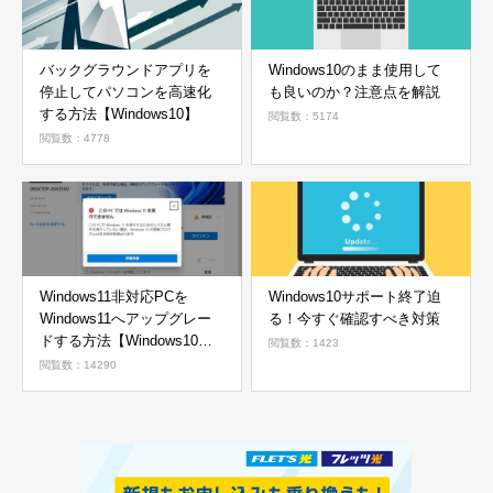
バックグラウンドアプリを
Windows10のまま使用して
停止してパソコンを高速化
も良いのか？注意点を解説
する方法【Windows10】
閲覧数：5174
閲覧数：4778
Windows11非対応PCを
Windows10サポート終了迫
Windows11へアップグレー
る！今すぐ確認すべき対策
ドする方法【Windows10か
閲覧数：1423
ら11へ】
閲覧数：14290