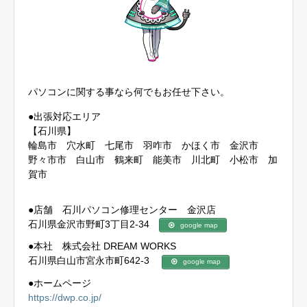
パソコンに関する事なら何でもお任せ下さい。
●出張対応エリア
【石川県】
輪島市 穴水町 七尾市 羽咋市 かほく市 金沢市
野々市市 白山市 鶴来町 能美市 川北町 小松市 加
賀市
●店舗 石川パソコン修理センター 金沢店
石川県金沢市野町3丁目2-34
google map
●本社 株式会社 DREAM WORKS
石川県白山市宮永市町642-3
google map
●ホームページ
https://dwp.co.jp/