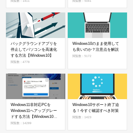
閲覧数：1411
閲覧数：5041
バックグラウンドアプリを
Windows10のまま使用して
停止してパソコンを高速化
も良いのか？注意点を解説
する方法【Windows10】
閲覧数：5172
閲覧数：4778
Windows11非対応PCを
Windows10サポート終了迫
Windows11へアップグレー
る！今すぐ確認すべき対策
ドする方法【Windows10か
閲覧数：1423
ら11へ】
閲覧数：14289