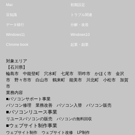
Mac
初期設定
豆知識
トラブル関連
データ移行
分解・改造
Windows11
Windows10
Chrome book
起業・副業
対象エリア
【石川県】
輪島市 中能登町 穴水町 七尾市 羽咋市 かほく市 金沢
市 野々市市 白山市 鶴来町 能美市 川北町 小松市 加賀
市
業務内容
■パソコンサポート事業
パソコン修理 業務改善 パソコン入替 パソコン販売
■パソコンリユース事業
リユースパソコンの販売
パソコンの無料回収
■ウェブサイト制作事業
ウェブサイト制作
ウェブサイト改修
LP制作