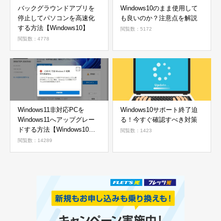
バックグラウンドアプリを
Windows10のまま使用して
停止してパソコンを高速化
も良いのか？注意点を解説
する方法【Windows10】
閲覧数：5172
閲覧数：4778
Windows11非対応PCを
Windows10サポート終了迫
Windows11へアップグレー
る！今すぐ確認すべき対策
ドする方法【Windows10か
閲覧数：1423
ら11へ】
閲覧数：14289