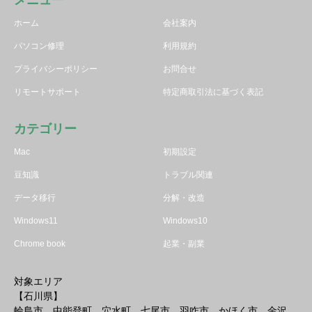
メニュー
ホーム
会社案内
パソコン修理
利用規約
プライバシーポリシー
お問合せ
リモートサポート
特定商取引法に基づく表記
カテゴリー
Mac
初期設定
豆知識
トラブル関連
データ移行
分解・改造
Windows11
Windows10
Chrome book
起業・副業
対象エリア
【石川県】
輪島市 中能登町 穴水町 七尾市 羽咋市 かほく市 金沢