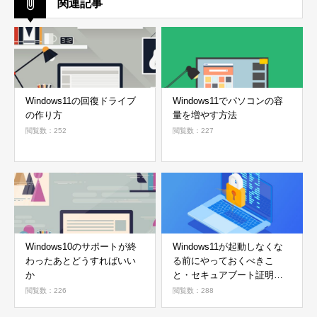
関連記事
Windows11の回復ドライブ
Windows11でパソコンの容
の作り方
量を増やす方法
閲覧数：252
閲覧数：227
Windows10のサポートが終
Windows11が起動しなくな
わったあとどうすればいい
る前にやっておくべきこ
か
と・セキュアブート証明書
の確認方法
閲覧数：226
閲覧数：288