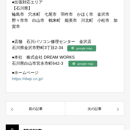
●出張対応エリア
【石川県】
輪島市 穴水町 七尾市 羽咋市 かほく市 金沢市
野々市市 白山市 鶴来町 能美市 川北町 小松市 加
賀市
●店舗 石川パソコン修理センター 金沢店
石川県金沢市野町3丁目2-34
google map
●本社 株式会社 DREAM WORKS
石川県白山市宮永市町642-3
google map
●ホームページ
https://dwp.co.jp/
前の記事
次の記事