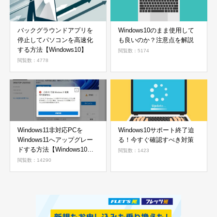
バックグラウンドアプリを
Windows10のまま使用して
停止してパソコンを高速化
も良いのか？注意点を解説
する方法【Windows10】
閲覧数：5174
閲覧数：4778
Windows11非対応PCを
Windows10サポート終了迫
Windows11へアップグレー
る！今すぐ確認すべき対策
ドする方法【Windows10か
閲覧数：1423
ら11へ】
閲覧数：14290