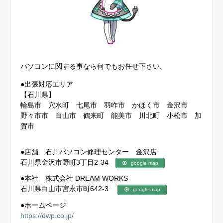
パソコンに関する事なら何でもお任せ下さい。
●出張対応エリア
【石川県】
輪島市 穴水町 七尾市 羽咋市 かほく市 金沢市
野々市市 白山市 鶴来町 能美市 川北町 小松市 加
賀市
●店舗 石川パソコン修理センター 金沢店
石川県金沢市野町3丁目2-34
google map
●本社 株式会社 DREAM WORKS
石川県白山市宮永市町642-3
google map
●ホームページ
https://dwp.co.jp/