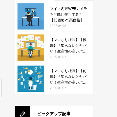
マイク内蔵WEBカメラ
を性能比較してみた
【低価格VS高価格】
2022.04.02
【マコなり社長】【後
編】「知らないとヤバ
い！生産性の高いパソ
コンの使い方 13選」
2020.08.07
をまとめてみた
【マコなり社長】【前
編】「知らないとヤバ
い！生産性の高いパソ
コンの使い方 13選」
2020.08.07
をまとめてみた
ピックアップ記事