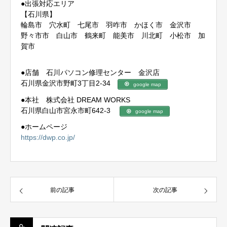
●出張対応エリア
【石川県】
輪島市 穴水町 七尾市 羽咋市 かほく市 金沢市
野々市市 白山市 鶴来町 能美市 川北町 小松市 加
賀市
●店舗 石川パソコン修理センター 金沢店
石川県金沢市野町3丁目2-34
google map
●本社 株式会社 DREAM WORKS
石川県白山市宮永市町642-3
google map
●ホームページ
https://dwp.co.jp/
前の記事
次の記事