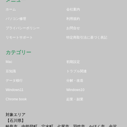
ホーム
会社案内
パソコン修理
利用規約
プライバシーポリシー
お問合せ
リモートサポート
特定商取引法に基づく表記
カテゴリー
Mac
初期設定
豆知識
トラブル関連
データ移行
分解・改造
Windows11
Windows10
Chrome book
起業・副業
対象エリア
【石川県】
輪島市 中能登町 穴水町 七尾市 羽咋市 かほく市 金沢