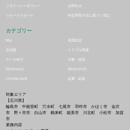
プライバシーポリシー
お問合せ
リモートサポート
特定商取引法に基づく表記
カテゴリー
Mac
初期設定
豆知識
トラブル関連
データ移行
分解・改造
Windows11
Windows10
Chrome book
起業・副業
対象エリア
【石川県】
輪島市 中能登町 穴水町 七尾市 羽咋市 かほく市 金沢
市 野々市市 白山市 鶴来町 能美市 川北町 小松市 加賀
市
業務内容