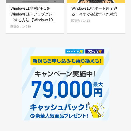
Windows11非対応PCを
Windows10サポート終了迫
Windows11へアップグレー
る！今すぐ確認すべき対策
ドする方法【Windows10か
閲覧数：1423
ら11へ】
閲覧数：14289