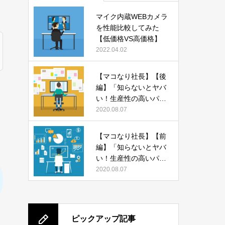
マイク内蔵WEBカメラ
を性能比較してみた
【低価格VS高価格】
2022.04.02
【マコなり社長】【後
編】「知らないとヤバ
い！生産性の高いパソ
コンの使い方 13選」
2020.08.07
をまとめてみた
【マコなり社長】【前
編】「知らないとヤバ
い！生産性の高いパソ
コンの使い方 13選」
2020.08.07
をまとめてみた
ピックアップ記事