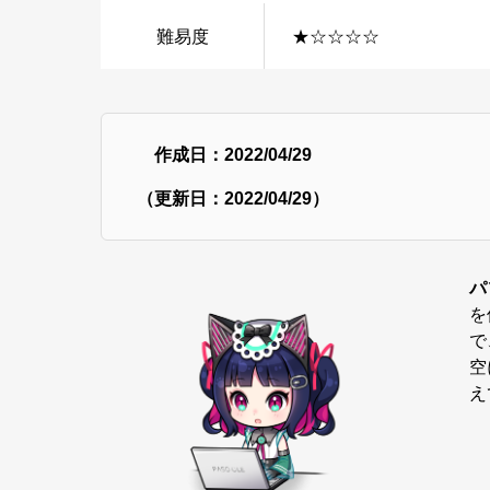
難易度
★☆☆☆☆
作成日：2022/04/29
（更新日：2022/04/29）
パ
を
で
空
え