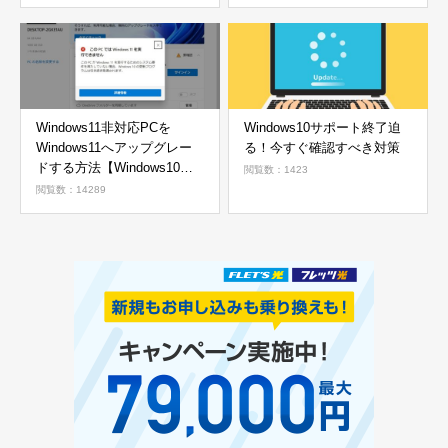
Windows11非対応PCを
Windows10サポート終了迫
Windows11へアップグレー
る！今すぐ確認すべき対策
ドする方法【Windows10か
閲覧数：1423
ら11へ】
閲覧数：14289