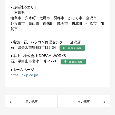
●出張対応エリア
【石川県】
輪島市 穴水町 七尾市 羽咋市 かほく市 金沢市
野々市市 白山市 鶴来町 能美市 川北町 小松市 加
賀市
●店舗 石川パソコン修理センター 金沢店
石川県金沢市野町3丁目2-34
google map
●本社 株式会社 DREAM WORKS
石川県白山市宮永市町642-3
google map
●ホームページ
https://dwp.co.jp/
前の記事
次の記事