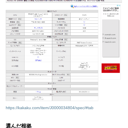
https://kakaku.com/item/J0000034804/spec/#tab
選んだ根拠