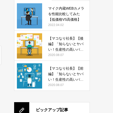
マイク内蔵WEBカメラ
を性能比較してみた
【低価格VS高価格】
2022.04.02
【マコなり社長】【後
編】「知らないとヤバ
い！生産性の高いパソ
コンの使い方 13選」
2020.08.07
をまとめてみた
【マコなり社長】【前
編】「知らないとヤバ
い！生産性の高いパソ
コンの使い方 13選」
2020.08.07
をまとめてみた
ピックアップ記事