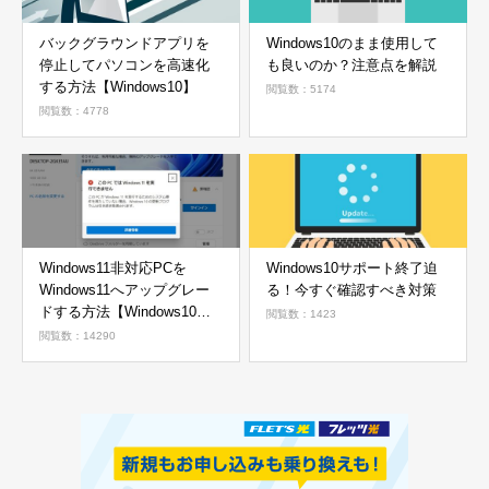
バックグラウンドアプリを
Windows10のまま使用して
停止してパソコンを高速化
も良いのか？注意点を解説
する方法【Windows10】
閲覧数：5174
閲覧数：4778
Windows11非対応PCを
Windows10サポート終了迫
Windows11へアップグレー
る！今すぐ確認すべき対策
ドする方法【Windows10か
閲覧数：1423
ら11へ】
閲覧数：14290