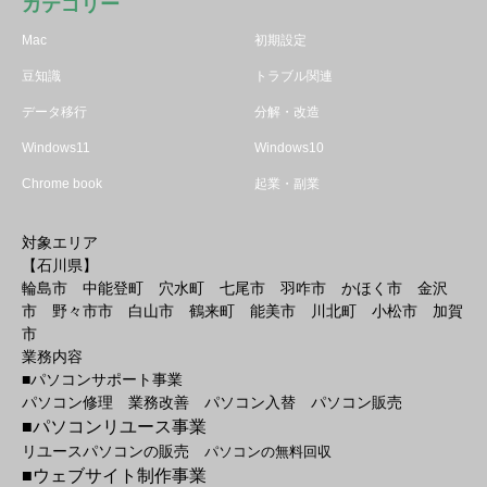
カテゴリー
Mac
初期設定
豆知識
トラブル関連
データ移行
分解・改造
Windows11
Windows10
Chrome book
起業・副業
対象エリア
【石川県】
輪島市 中能登町 穴水町 七尾市 羽咋市 かほく市 金沢
市 野々市市 白山市 鶴来町 能美市 川北町 小松市 加賀
市
業務内容
■パソコンサポート事業
パソコン修理 業務改善 パソコン入替 パソコン販売
■パソコンリユース事業
リユースパソコンの販売
パソコンの無料回収
■ウェブサイト制作事業