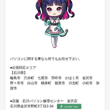
パソコンに関する事なら何でもお任せ下さい。
●出張対応エリア
【石川県】
輪島市 穴水町 七尾市 羽咋市 かほく市 金沢市
野々市市 白山市 鶴来町 能美市 川北町 小松市 加
賀市
●店舗 石川パソコン修理センター 金沢店
石川県金沢市野町3丁目2-34
google map