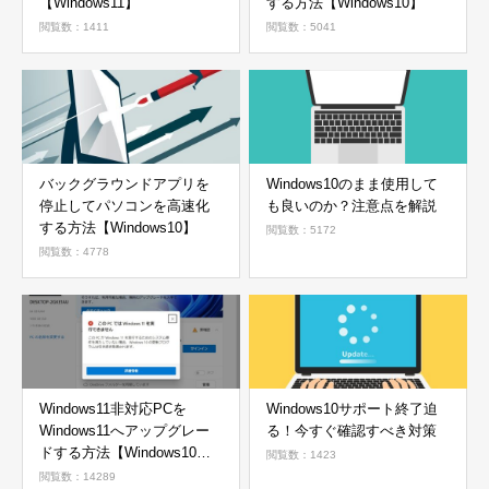
【Windows11】
する方法【Windows10】
閲覧数：1411
閲覧数：5041
バックグラウンドアプリを
Windows10のまま使用して
停止してパソコンを高速化
も良いのか？注意点を解説
する方法【Windows10】
閲覧数：5172
閲覧数：4778
Windows11非対応PCを
Windows10サポート終了迫
Windows11へアップグレー
る！今すぐ確認すべき対策
ドする方法【Windows10か
閲覧数：1423
ら11へ】
閲覧数：14289