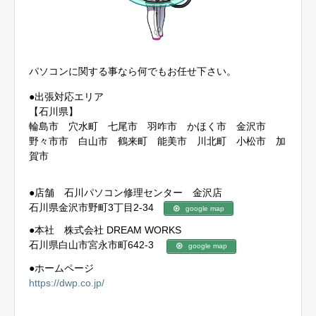
パソコンに関する事なら何でもお任せ下さい。
●出張対応エリア
【石川県】
輪島市 穴水町 七尾市 羽咋市 かほく市 金沢市
野々市市 白山市 鶴来町 能美市 川北町 小松市 加
賀市
●店舗 石川パソコン修理センター 金沢店
石川県金沢市野町3丁目2-34
google map
●本社 株式会社 DREAM WORKS
石川県白山市宮永市町642-3
google map
●ホームページ
https://dwp.co.jp/