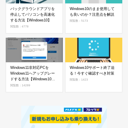
バックグラウンドアプリを
Windows10のまま使用して
停止してパソコンを高速化
も良いのか？注意点を解説
する方法【Windows10】
閲覧数：5173
閲覧数：4778
Windows11非対応PCを
Windows10サポート終了迫
Windows11へアップグレー
る！今すぐ確認すべき対策
ドする方法【Windows10か
閲覧数：1423
ら11へ】
閲覧数：14289