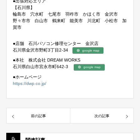
●出張対応エリア
【石川県】
輪島市 穴水町 七尾市 羽咋市 かほく市 金沢市
野々市市 白山市 鶴来町 能美市 川北町 小松市 加
賀市
●店舗 石川パソコン修理センター 金沢店
石川県金沢市野町3丁目2-34
google map
●本社 株式会社 DREAM WORKS
石川県白山市宮永市町642-3
google map
●ホームページ
https://dwp.co.jp/
前の記事
次の記事