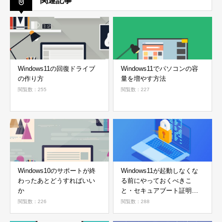
関連記事
Windows11の回復ドライブ
Windows11でパソコンの容
の作り方
量を増やす方法
閲覧数：255
閲覧数：227
Windows10のサポートが終
Windows11が起動しなくな
わったあとどうすればいい
る前にやっておくべきこ
か
と・セキュアブート証明書
の確認方法
閲覧数：226
閲覧数：288