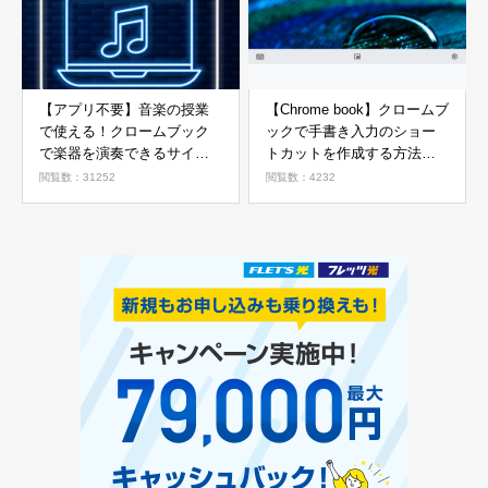
【アプリ不要】音楽の授業
【Chrome book】クロームブ
で使える！クロームブック
ックで手書き入力のショー
で楽器を演奏できるサイト
トカットを作成する方法
の紹介【GIGAスクール】
【GIGAスクール】
閲覧数：31252
閲覧数：4232