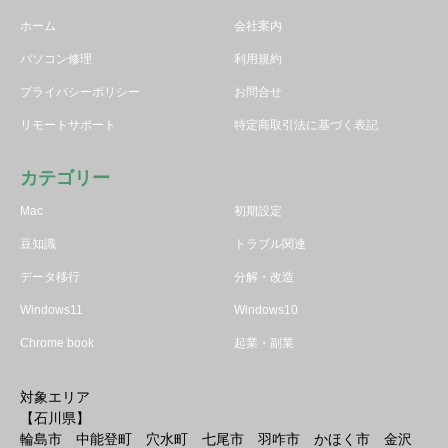
ホーム
会社案内
パソコン修理
利用規約
プライバシーポリシー
お問合せ
リモートサポート
特定商取引法に基づく表記
カテゴリー
Mac
初期設定
豆知識
トラブル関連
データ移行
分解・改造
Windows11
Windows10
Chrome book
起業・副業
対象エリア
【石川県】
輪島市 中能登町 穴水町 七尾市 羽咋市 かほく市 金沢