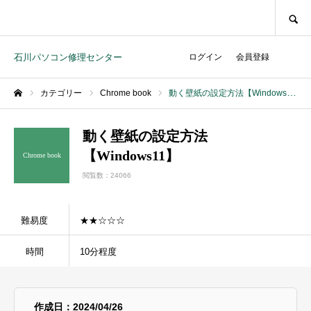
SEARCH
石川パソコン修理センター
ログイン
会員登録
カテゴリー
Chrome book
動く壁紙の設定方法【Windows11】
ホーム
動く壁紙の設定方法
【Windows11】
Chrome book
閲覧数：24066
難易度
★★☆☆☆
時間
10分程度
作成日：2024/04/26