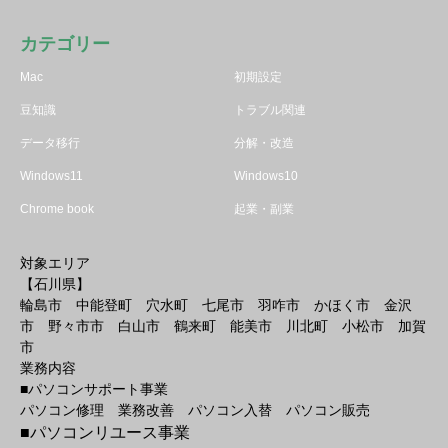
カテゴリー
Mac
初期設定
豆知識
トラブル関連
データ移行
分解・改造
Windows11
Windows10
Chrome book
起業・副業
対象エリア
【石川県】
輪島市 中能登町 穴水町 七尾市 羽咋市 かほく市 金沢
市 野々市市 白山市 鶴来町 能美市 川北町 小松市 加賀
市
業務内容
■パソコンサポート事業
パソコン修理 業務改善 パソコン入替 パソコン販売
■パソコンリユース事業