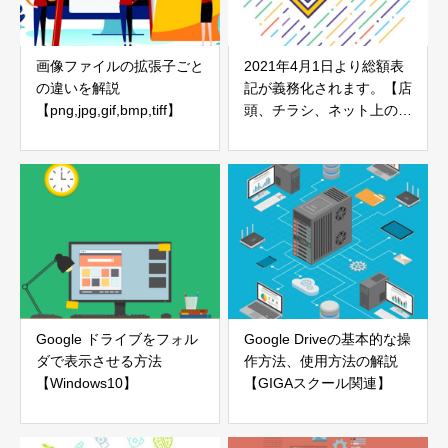
画像ファイルの拡張子ごと
2021年4月1日より総額表
の違いを解説
記が義務化されます。【店
【png,jpg,gif,bmp,tiff】
頭、チラシ、ネット上の価
格は変更済みですか？】
Google ドライブをフォル
Google Driveの基本的な操
ダで表示させる方法
作方法、使用方法の解説
【Windows10】
【GIGAスクール関連】