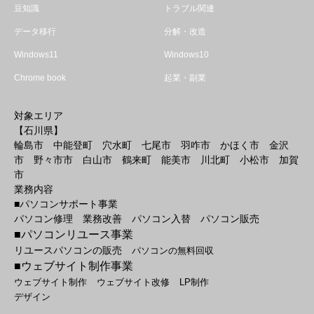
豆知識
トラブル関連
データ移行
分解・改造
Windows11
Windows10
Chrome book
起業・副業
対象エリア
【石川県】
輪島市 中能登町 穴水町 七尾市 羽咋市 かほく市 金沢
市 野々市市 白山市 鶴来町 能美市 川北町 小松市 加賀
市
業務内容
■パソコンサポート事業
パソコン修理 業務改善 パソコン入替 パソコン販売
■パソコンリユース事業
リユースパソコンの販売
パソコンの無料回収
■ウェブサイト制作事業
ウェブサイト制作
ウェブサイト改修
LP制作
デザイン