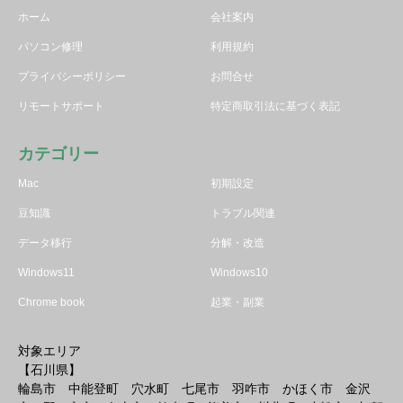
ホーム
会社案内
パソコン修理
利用規約
プライバシーポリシー
お問合せ
リモートサポート
特定商取引法に基づく表記
カテゴリー
Mac
初期設定
豆知識
トラブル関連
データ移行
分解・改造
Windows11
Windows10
Chrome book
起業・副業
対象エリア
【石川県】
輪島市 中能登町 穴水町 七尾市 羽咋市 かほく市 金沢