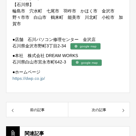
【石川県】
輪島市 穴水町 七尾市 羽咋市 かほく市 金沢市
野々市市 白山市 鶴来町 能美市 川北町 小松市 加
賀市
●店舗 石川パソコン修理センター 金沢店
石川県金沢市野町3丁目2-34
google map
●本社 株式会社 DREAM WORKS
石川県白山市宮永市町642-3
google map
●ホームページ
https://dwp.co.jp/
前の記事
次の記事
関連記事