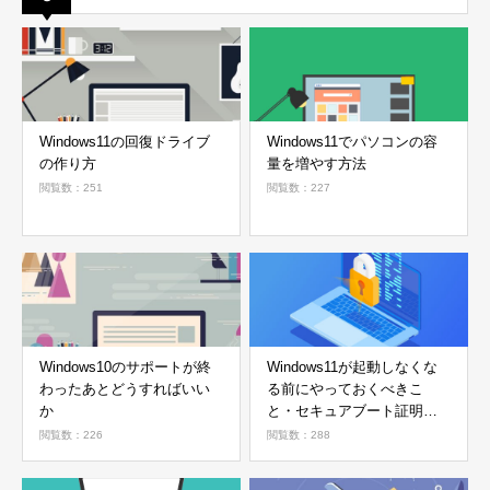
Windows11の回復ドライブ
Windows11でパソコンの容
の作り方
量を増やす方法
閲覧数：251
閲覧数：227
Windows10のサポートが終
Windows11が起動しなくな
わったあとどうすればいい
る前にやっておくべきこ
か
と・セキュアブート証明書
の確認方法
閲覧数：226
閲覧数：288