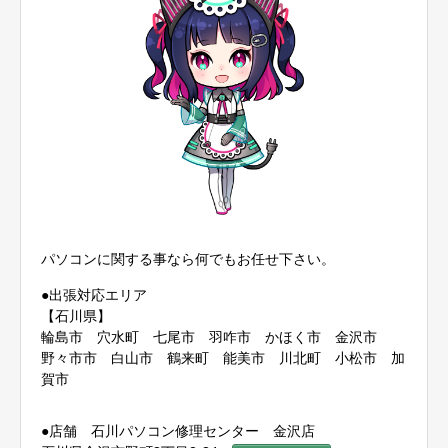
パソコンに関する事なら何でもお任せ下さい。
●出張対応エリア
【石川県】
輪島市 穴水町 七尾市 羽咋市 かほく市 金沢市
野々市市 白山市 鶴来町 能美市 川北町 小松市 加
賀市
●店舗 石川パソコン修理センター 金沢店