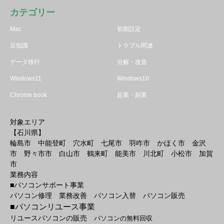
カテゴリー
Mac
初期設定
豆知識
トラブル関連
データ移行
分解・改造
Windows11
Windows10
Chrome book
起業・副業
対象エリア
【石川県】
輪島市 中能登町 穴水町 七尾市 羽咋市 かほく市 金沢
市 野々市市 白山市 鶴来町 能美市 川北町 小松市 加賀
市
業務内容
■パソコンサポート事業
パソコン修理 業務改善 パソコン入替 パソコン販売
■パソコンリユース事業
リユースパソコンの販売
パソコンの無料回収