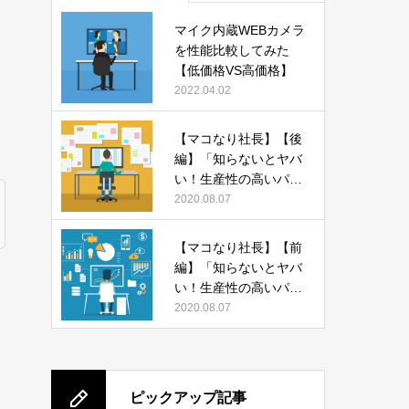
マイク内蔵WEBカメラ
を性能比較してみた
【低価格VS高価格】
2022.04.02
【マコなり社長】【後
編】「知らないとヤバ
い！生産性の高いパソ
コンの使い方 13選」
2020.08.07
をまとめてみた
【マコなり社長】【前
編】「知らないとヤバ
い！生産性の高いパソ
コンの使い方 13選」
2020.08.07
をまとめてみた
ピックアップ記事