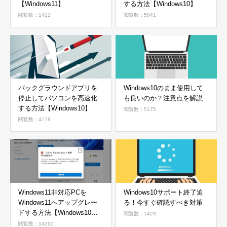
【Windows11】
する方法【Windows10】
閲覧数：1411
閲覧数：5041
バックグラウンドアプリを
Windows10のまま使用して
停止してパソコンを高速化
も良いのか？注意点を解説
する方法【Windows10】
閲覧数：5175
閲覧数：4778
Windows11非対応PCを
Windows10サポート終了迫
Windows11へアップグレー
る！今すぐ確認すべき対策
ドする方法【Windows10か
閲覧数：1423
ら11へ】
閲覧数：14290