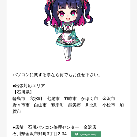
パソコンに関する事なら何でもお任せ下さい。
●出張対応エリア
【石川県】
輪島市 穴水町 七尾市 羽咋市 かほく市 金沢市
野々市市 白山市 鶴来町 能美市 川北町 小松市 加
賀市
●店舗 石川パソコン修理センター 金沢店
石川県金沢市野町3丁目2-34
google map