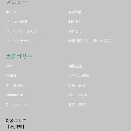
メニュー
ホーム
会社案内
パソコン修理
利用規約
プライバシーポリシー
お問合せ
リモートサポート
特定商取引法に基づく表記
カテゴリー
Mac
初期設定
豆知識
トラブル関連
データ移行
分解・改造
Windows11
Windows10
Chrome book
起業・副業
対象エリア
【石川県】