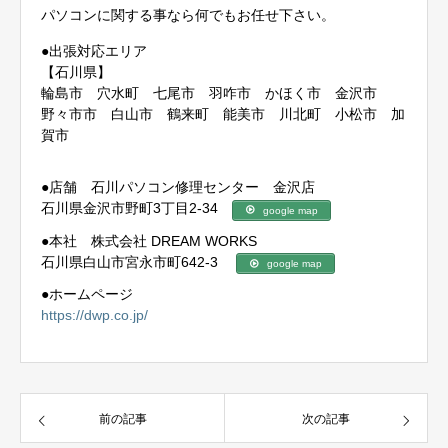
パソコンに関する事なら何でもお任せ下さい。
●出張対応エリア
【石川県】
輪島市 穴水町 七尾市 羽咋市 かほく市 金沢市
野々市市 白山市 鶴来町 能美市 川北町 小松市 加
賀市
●店舗 石川パソコン修理センター 金沢店
石川県金沢市野町3丁目2-34
google map
●本社 株式会社 DREAM WORKS
石川県白山市宮永市町642-3
google map
●ホームページ
https://dwp.co.jp/
前の記事
次の記事