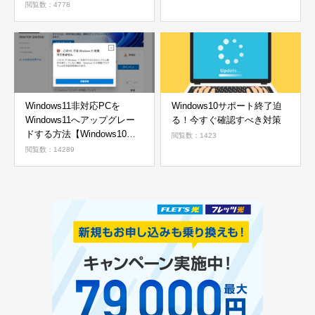
閲覧数：4778
Windows11非対応PCを
Windows10サポート終了迫
Windows11へアップグレー
る！今すぐ確認すべき対策
ドする方法【Windows10か
閲覧数：1423
ら11へ】
閲覧数：14289