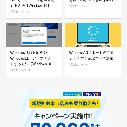
する方法【Windows10】
閲覧数：5172
閲覧数：4778
Windows11非対応PCを
Windows10サポート終了迫
Windows11へアップグレー
る！今すぐ確認すべき対策
ドする方法【Windows10か
閲覧数：1423
ら11へ】
閲覧数：14289