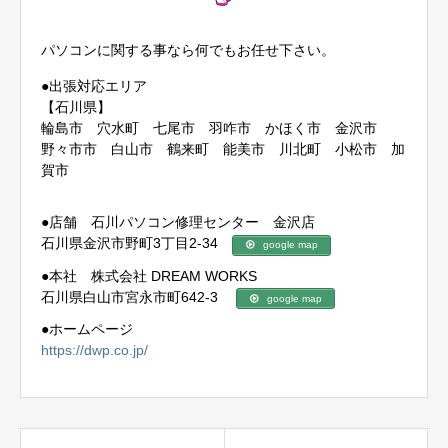
パソコンに関する事なら何でもお任せ下さい。
●出張対応エリア
【石川県】
輪島市 穴水町 七尾市 羽咋市 かほく市 金沢市
野々市市 白山市 鶴来町 能美市 川北町 小松市 加
賀市
●店舗 石川パソコン修理センター 金沢店
石川県金沢市野町3丁目2-34
google map
●本社 株式会社 DREAM WORKS
石川県白山市宮永市町642-3
google map
●ホームページ
https://dwp.co.jp/