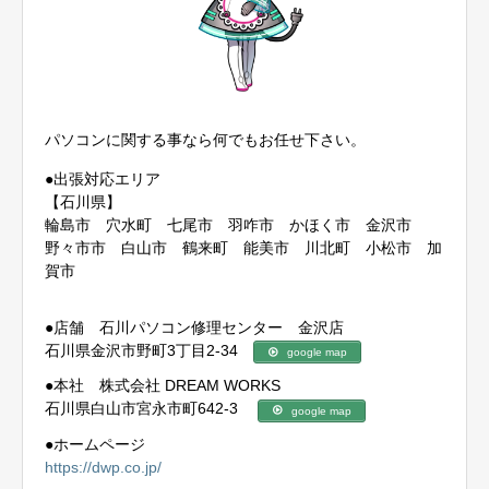
パソコンに関する事なら何でもお任せ下さい。
●出張対応エリア
【石川県】
輪島市 穴水町 七尾市 羽咋市 かほく市 金沢市
野々市市 白山市 鶴来町 能美市 川北町 小松市 加
賀市
●店舗 石川パソコン修理センター 金沢店
石川県金沢市野町3丁目2-34
google map
●本社 株式会社 DREAM WORKS
石川県白山市宮永市町642-3
google map
●ホームページ
https://dwp.co.jp/