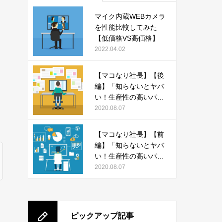
マイク内蔵WEBカメラ
を性能比較してみた
【低価格VS高価格】
2022.04.02
【マコなり社長】【後
編】「知らないとヤバ
い！生産性の高いパソ
コンの使い方 13選」
2020.08.07
をまとめてみた
【マコなり社長】【前
編】「知らないとヤバ
い！生産性の高いパソ
コンの使い方 13選」
2020.08.07
をまとめてみた
ピックアップ記事