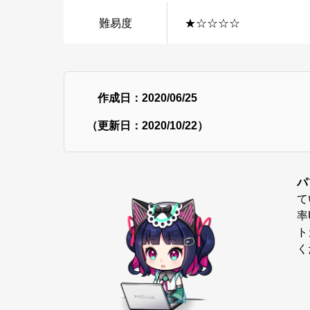
難易度
★☆☆☆☆
作成日：2020/06/25
（更新日：2020/10/22）
パ
て
率
ト
く