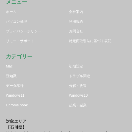
メニュー
ホーム
会社案内
パソコン修理
利用規約
プライバシーポリシー
お問合せ
リモートサポート
特定商取引法に基づく表記
カテゴリー
Mac
初期設定
豆知識
トラブル関連
データ移行
分解・改造
Windows11
Windows10
Chrome book
起業・副業
対象エリア
【石川県】