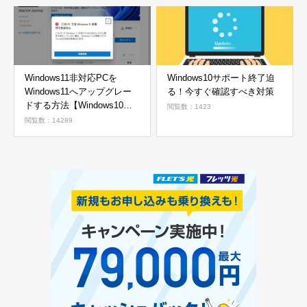
Windows11非対応PCを
Windows10サポート終了迫
Windows11へアップグレー
る！今すぐ確認すべき対策
ドする方法【Windows10か
閲覧数：1423
ら11へ】
閲覧数：14289