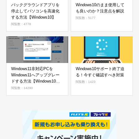
バックグラウンドアプリを
Windows10のまま使用して
停止してパソコンを高速化
も良いのか？注意点を解説
する方法【Windows10】
閲覧数：5177
閲覧数：4778
Windows11非対応PCを
Windows10サポート終了迫
Windows11へアップグレー
る！今すぐ確認すべき対策
ドする方法【Windows10か
閲覧数：1423
ら11へ】
閲覧数：14290