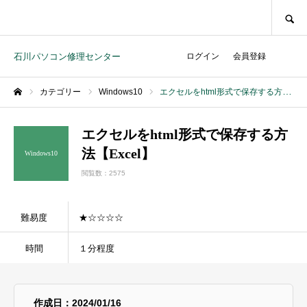
SEARCH
石川パソコン修理センター
ログイン
会員登録
カテゴリー
Windows10
エクセルをhtml形式で保存する方法【Excel】
ホーム
エクセルをhtml形式で保存する方
法【Excel】
Windows10
閲覧数：2575
難易度
★☆☆☆☆
時間
１分程度
作成日：2024/01/16