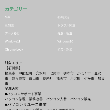
カテゴリー
Mac
初期設定
豆知識
トラブル関連
データ移行
分解・改造
Windows11
Windows10
Chrome book
起業・副業
対象エリア
【石川県】
輪島市 中能登町 穴水町 七尾市 羽咋市 かほく市 金沢
市 野々市市 白山市 鶴来町 能美市 川北町 小松市 加賀
市
業務内容
■パソコンサポート事業
パソコン修理 業務改善 パソコン入替 パソコン販売
■パソコンリユース事業
リユースパソコンの販売