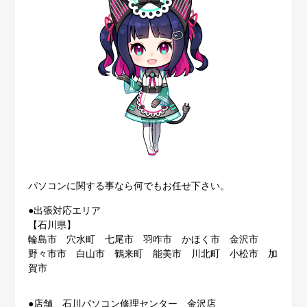
パソコンに関する事なら何でもお任せ下さい。
●出張対応エリア
【石川県】
輪島市 穴水町 七尾市 羽咋市 かほく市 金沢市
野々市市 白山市 鶴来町 能美市 川北町 小松市 加
賀市
●店舗 石川パソコン修理センター 金沢店