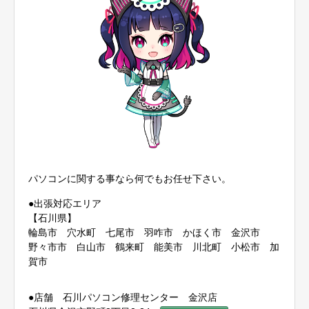
パソコンに関する事なら何でもお任せ下さい。
●出張対応エリア
【石川県】
輪島市 穴水町 七尾市 羽咋市 かほく市 金沢市
野々市市 白山市 鶴来町 能美市 川北町 小松市 加
賀市
●店舗 石川パソコン修理センター 金沢店