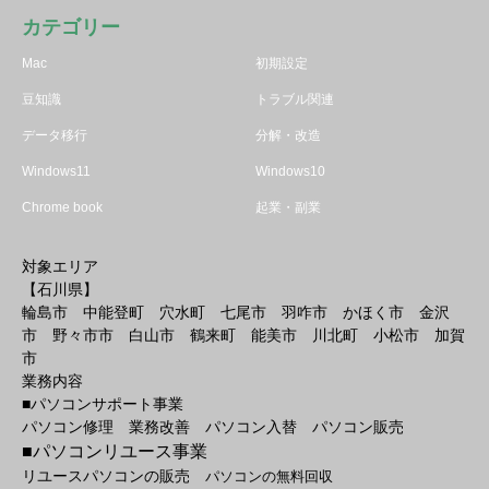
カテゴリー
Mac
初期設定
豆知識
トラブル関連
データ移行
分解・改造
Windows11
Windows10
Chrome book
起業・副業
対象エリア
【石川県】
輪島市 中能登町 穴水町 七尾市 羽咋市 かほく市 金沢
市 野々市市 白山市 鶴来町 能美市 川北町 小松市 加賀
市
業務内容
■パソコンサポート事業
パソコン修理 業務改善 パソコン入替 パソコン販売
■パソコンリユース事業
リユースパソコンの販売
パソコンの無料回収