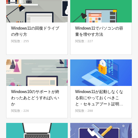
Windows11の回復ドライブ
Windows11でパソコンの容
の作り方
量を増やす方法
閲覧数：255
閲覧数：227
Windows10のサポートが終
Windows11が起動しなくな
わったあとどうすればいい
る前にやっておくべきこ
か
と・セキュアブート証明書
の確認方法
閲覧数：226
閲覧数：288