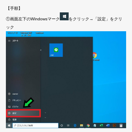
【手順】
①画面左下のWindowsマーク
をクリック→「設定」をクリ
ック