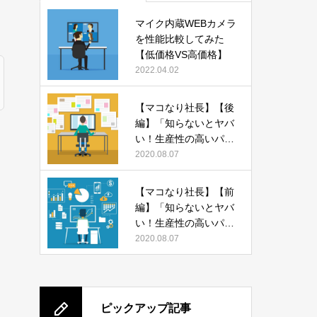
マイク内蔵WEBカメラ
を性能比較してみた
【低価格VS高価格】
2022.04.02
【マコなり社長】【後
編】「知らないとヤバ
い！生産性の高いパソ
コンの使い方 13選」
2020.08.07
をまとめてみた
【マコなり社長】【前
編】「知らないとヤバ
い！生産性の高いパソ
コンの使い方 13選」
2020.08.07
をまとめてみた
ピックアップ記事