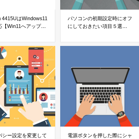
m 4415UはWindows11
パソコンの初期設定時にオフ
【Win11へアップロ
にしておきたい項目５選
る方法も解説】
【Windows11】
バシー設定を変更して
電源ボタンを押した際にシャ