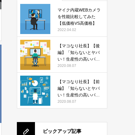
マイク内蔵WEBカメラ
を性能比較してみた
【低価格VS高価格】
2022.04.02
【マコなり社長】【後
編】「知らないとヤバ
い！生産性の高いパソ
コンの使い方 13選」
2020.08.07
をまとめてみた
【マコなり社長】【前
編】「知らないとヤバ
い！生産性の高いパソ
コンの使い方 13選」
2020.08.07
をまとめてみた
ピックアップ記事