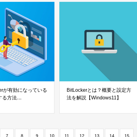
ockerが有効になっている
BitLockerとは？概要と設定方
する方法
法を解説【Windows11】
ows11】
7
8
9
10
11
12
13
14
15