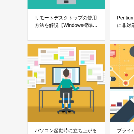
リモートデスクトップの使用
Pentiu
方法を解説【Windows標準ア
に非対応
プリ】
ードす
パソコン起動時に立ち上がる
プライ