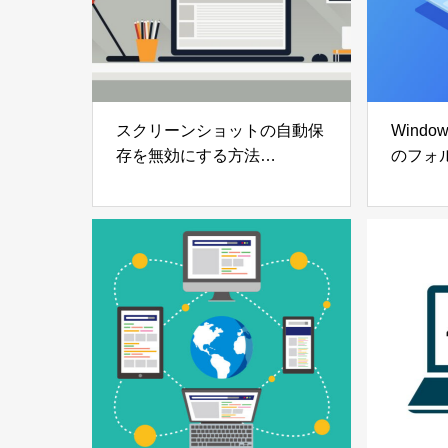
スクリーンショットの自動保
Wind
存を無効にする方法
のフォ
【Windows11】
法【Win