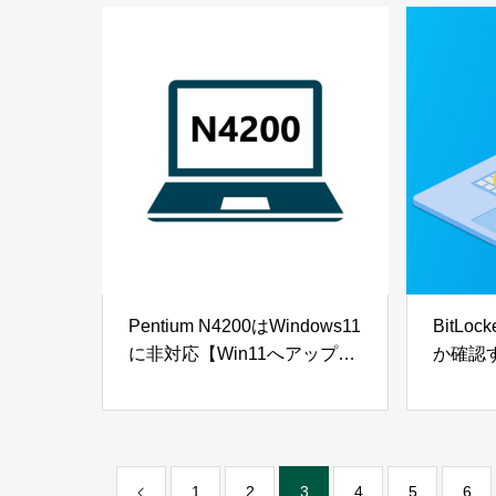
Pentium N4200はWindows11
BitL
に非対応【Win11へアップロ
か確認
ードする方法も解説】
【Wind
1
2
3
4
5
6