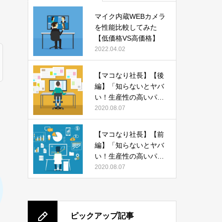
マイク内蔵WEBカメラ
を性能比較してみた
【低価格VS高価格】
2022.04.02
【マコなり社長】【後
編】「知らないとヤバ
い！生産性の高いパソ
コンの使い方 13選」
2020.08.07
をまとめてみた
【マコなり社長】【前
編】「知らないとヤバ
い！生産性の高いパソ
コンの使い方 13選」
2020.08.07
をまとめてみた
ピックアップ記事