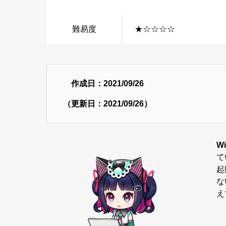
難易度
★☆☆☆☆
作成日：2021/09/26
（更新日：2021/09/26）
W
て
起
な
え