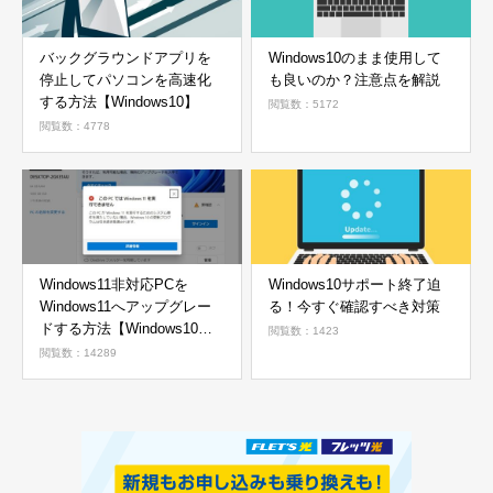
バックグラウンドアプリを
Windows10のまま使用して
停止してパソコンを高速化
も良いのか？注意点を解説
する方法【Windows10】
閲覧数：5172
閲覧数：4778
Windows11非対応PCを
Windows10サポート終了迫
Windows11へアップグレー
る！今すぐ確認すべき対策
ドする方法【Windows10か
閲覧数：1423
ら11へ】
閲覧数：14289