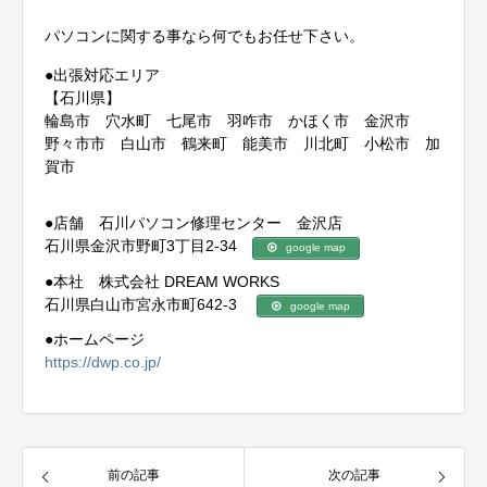
パソコンに関する事なら何でもお任せ下さい。
●出張対応エリア
【石川県】
輪島市 穴水町 七尾市 羽咋市 かほく市 金沢市
野々市市 白山市 鶴来町 能美市 川北町 小松市 加
賀市
●店舗 石川パソコン修理センター 金沢店
石川県金沢市野町3丁目2-34
google map
●本社 株式会社 DREAM WORKS
石川県白山市宮永市町642-3
google map
●ホームページ
https://dwp.co.jp/
前の記事
次の記事