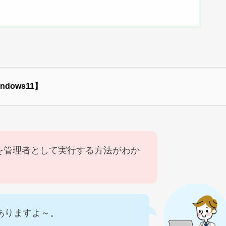
ows11】
を管理者として実行する方法がわか
ありますよ～。