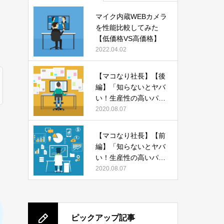
マイク内蔵WEBカメラ
を性能比較してみた
【低価格VS高価格】
2022.04.02
【マコなり社長】【後
編】「知らないとヤバ
い！生産性の高いパソ
コンの使い方 13選」
2020.08.07
をまとめてみた
【マコなり社長】【前
編】「知らないとヤバ
い！生産性の高いパソ
コンの使い方 13選」
2020.08.07
をまとめてみた
ピックアップ記事