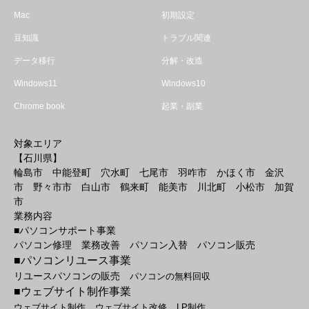
Mac
初期設定
豆知識
トラブル関連
データ移行
分解・改造
Windows11
Windows10
Chrome book
起業・副業
対象エリア
【石川県】
輪島市 中能登町 穴水町 七尾市 羽咋市 かほく市 金沢
市 野々市市 白山市 鶴来町 能美市 川北町 小松市 加賀
市
業務内容
■パソコンサポート事業
パソコン修理 業務改善 パソコン入替 パソコン販売
■パソコンリユース事業
リユースパソコンの販売
パソコンの無料回収
■ウェブサイト制作事業
ウェブサイト制作
ウェブサイト改修
LP制作