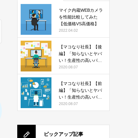
マイク内蔵WEBカメラ
を性能比較してみた
【低価格VS高価格】
2022.04.02
【マコなり社長】【後
編】「知らないとヤバ
い！生産性の高いパソ
コンの使い方 13選」
2020.08.07
をまとめてみた
【マコなり社長】【前
編】「知らないとヤバ
い！生産性の高いパソ
コンの使い方 13選」
2020.08.07
をまとめてみた
ピックアップ記事